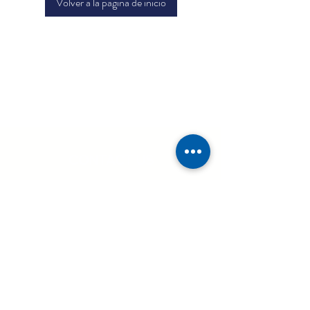
Volver a la página de inicio
CON
TACT US
TEXAS
(
2
14)-587-777
8
705 N Greenville Ave Suite 700-701, Allen, TX 75002
UTAH
(8
01)
-
979-3699
Wells Fargo Bank, 299 S Main St Suite 1300 Flr 13, Salt Lake City,
UT 84111